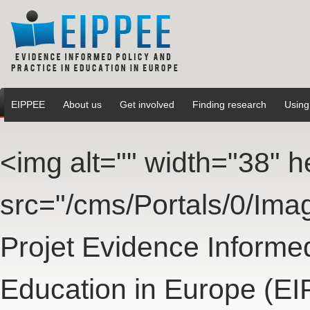
EIPPEE
About us
Get involved
Finding research
Using
<img alt="" width="38" h
src="/cms/Portals/0/Imag
Projet Evidence Informed
Education in Europe (EI